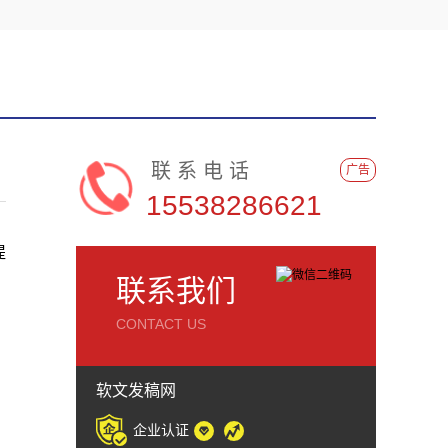
联系电话
广告
15538286621
提
，
联系我们
CONTACT US
软文发稿网
企业认证