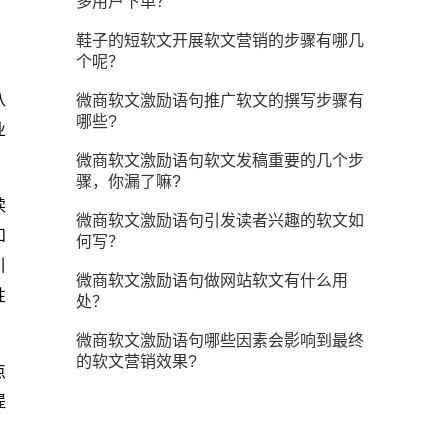
多用户下单？
鞋子的短软文开展软文营销的步骤有哪几
个呢？
八
微商软文激励语句推广软文的撰写步骤有
哪些?
业
微商软文激励语句软文发稿重要的几个步
骤，你漏了嘛?
读
微商软文激励语句引发读者兴趣的软文如
和
何写？
引
微商软文激励语句做网站软文有什么用
性
处？
微商软文激励语句哪些因素会影响到最终
的软文营销效果?
点
提