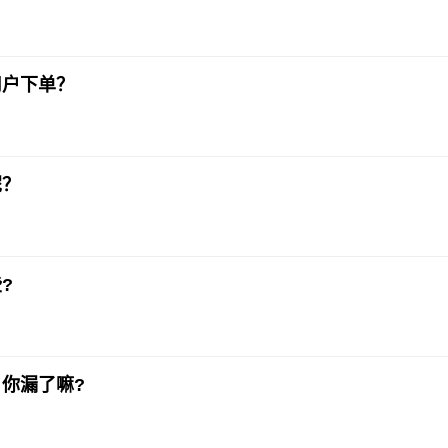
用户下单？
呢？
?
你漏了嘛?